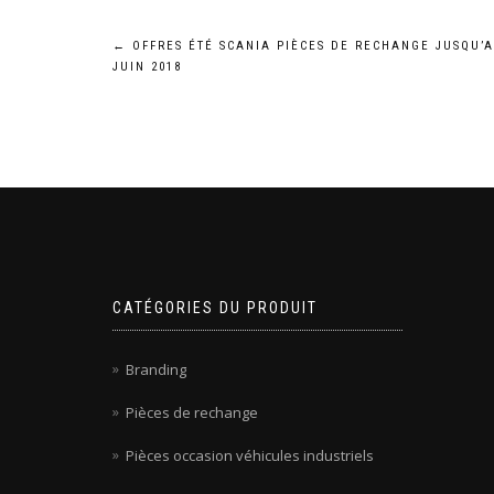
Navigation
←
OFFRES ÉTÉ SCANIA PIÈCES DE RECHANGE JUSQU’A
JUIN 2018
de
l’article
CATÉGORIES DU PRODUIT
Branding
Pièces de rechange
Pièces occasion véhicules industriels