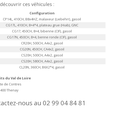
découvrir ces véhicules :
Configuration
CP14L, 410CH, B8x4HZ, malaxeur (Liebehrr), gasoil
CG17L, 410CH, 8×4*4, plateau grue (Hiab), GNC
CG17, 450CH, 8×4, bibenne (CIF), gasoil
CG17N, 450CH, 8×4, benne ronde (CIF), gasoil
CR20H, 500CH, A4x2, gasoil
CG20N, 450CH, CA4x2, gasoil
CS20H, 500CH, A4x2, gasoil
CS20H, 580CH, A4x2, gasoil
CL20N, 360CH, B6X2*4, gasoil
its du Val de Loire
te de Contres
1400 Thenay
ntactez-nous au 02 99 04 84 81