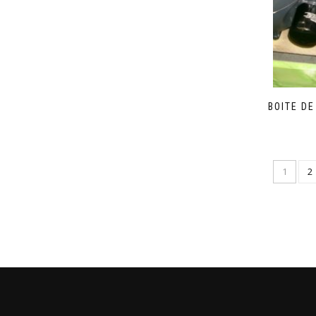
BOITE D
1
2