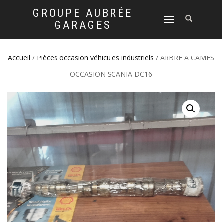
GROUPE AUBRÉE
DÉPLIER
GARAGES
LA
NAVIGATION
Accueil
/
Pièces occasion véhicules industriels
/ ARBRE A CAMES
OCCASION SCANIA DC16