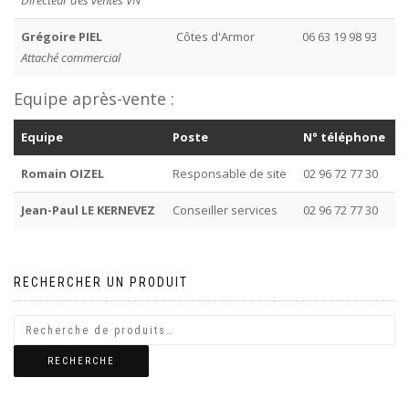
Directeur des ventes VN
Grégoire PIEL
Côtes d'Armor
06 63 19 98 93
Attaché commercial
Equipe après-vente :
Equipe
Poste
N° téléphone
Romain OIZEL
Responsable de site
02 96 72 77 30
Jean-Paul LE KERNEVEZ
Conseiller services
02 96 72 77 30
RECHERCHER UN PRODUIT
RECHERCHE