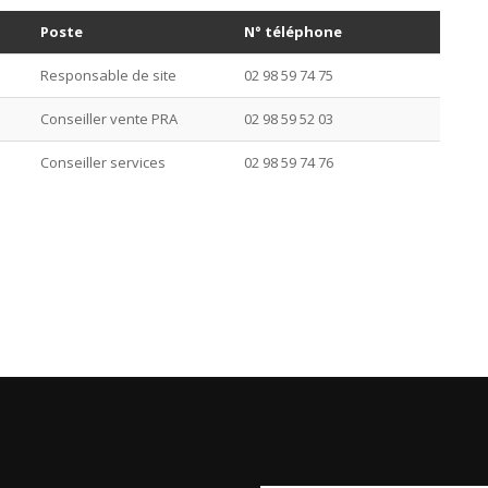
Poste
N° téléphone
Responsable de site
02 98 59 74 75
Conseiller vente PRA
02 98 59 52 03
Conseiller services
02 98 59 74 76