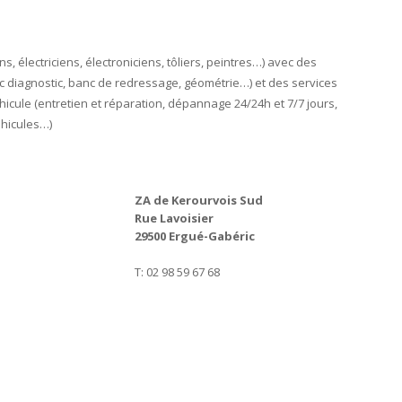
 électriciens, électroniciens, tôliers, peintres…) avec des
 diagnostic, banc de redressage, géométrie…) et des services
cule (entretien et réparation, dépannage 24/24h et 7/7 jours,
éhicules…)
ZA de Kerourvois Sud
Rue Lavoisier
29500 Ergué-Gabéric
T: 02 98 59 67 68