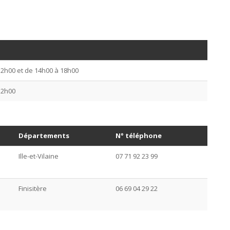
12h00 et de 14h00 à 18h00
12h00
Départements
N° téléphone
Ille-et-Vilaine
07 71 92 23 99
Finisitère
06 69 04 29 22