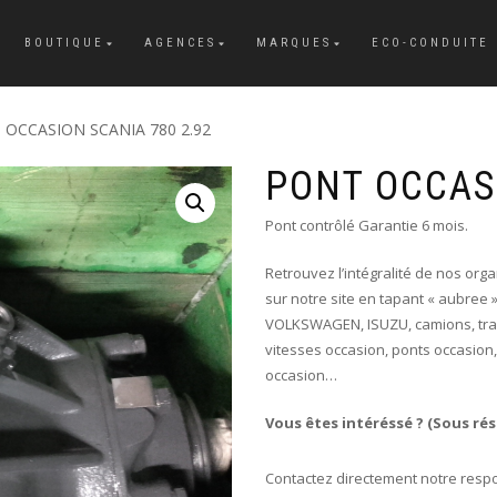
BOUTIQUE
AGENCES
MARQUES
ECO-CONDUITE
 OCCASION SCANIA 780 2.92
PONT OCCASI
Pont contrôlé Garantie 6 mois.
Retrouvez l’intégralité de nos org
sur notre site en tapant « aubree »
VOLKSWAGEN, ISUZU, camions, tracte
vitesses occasion, ponts occasion
occasion…
Vous êtes intéréssé ? (Sous rés
Contactez directement notre resp