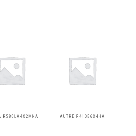
580LA4X2MNA
AUTRE P410B6X4HA
SCANI