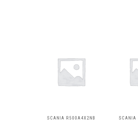
B8X4HZ
SCANIA R500A4X2NB
SCANIA R4