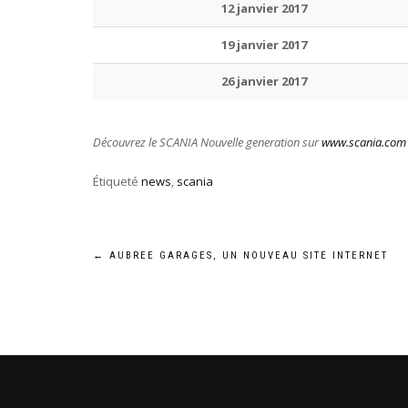
12 janvier 2017
19 janvier 2017
26 janvier 2017
Découvrez le SCANIA Nouvelle generation sur
www.scania.com
Étiqueté
news
,
scania
Navigation
←
AUBREE GARAGES, UN NOUVEAU SITE INTERNET
de
l’article