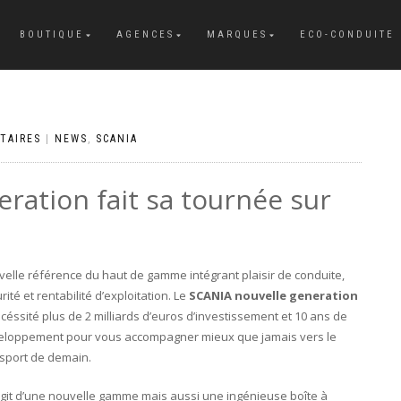
BOUTIQUE
AGENCES
MARQUES
ECO-CONDUITE
TAIRES
|
NEWS
,
SCANIA
ration fait sa tournée sur
elle référence du haut de gamme intégrant plaisir de conduite,
rité et rentabilité d’exploitation. Le
SCANIA nouvelle generation
céssité plus de 2 milliards d’euros d’investissement et 10 ans de
eloppement pour vous accompagner mieux que jamais vers le
sport de demain.
’agit d’une nouvelle gamme mais aussi une ingénieuse boîte à