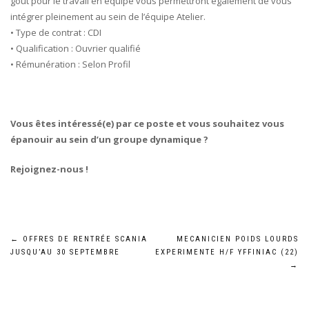
goût pour le travail en équipe vous permettront également de vous
intégrer pleinement au sein de l’équipe Atelier.
• Type de contrat : CDI
• Qualification : Ouvrier qualifié
• Rémunération : Selon Profil
Vous êtes intéressé(e) par ce poste et vous souhaitez vous
épanouir au sein d’un groupe dynamique ?
Rejoignez-nous !
Navigation
←
OFFRES DE RENTRÉE SCANIA
MECANICIEN POIDS LOURDS
JUSQU’AU 30 SEPTEMBRE
EXPERIMENTE H/F YFFINIAC (22)
de
→
l’article