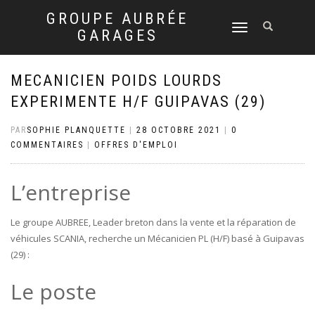
GROUPE AUBRÉE
DÉPLIER
GARAGES
LA
NAVIGATION
MECANICIEN POIDS LOURDS
EXPERIMENTE H/F GUIPAVAS (29)
PAR
SOPHIE PLANQUETTE
|
28 OCTOBRE 2021
|
0
COMMENTAIRES
|
OFFRES D'EMPLOI
L’entreprise
Le groupe AUBREE, Leader breton dans la vente et la réparation de
véhicules SCANIA, recherche un Mécanicien PL (H/F) basé à Guipavas
(29) :
Le poste