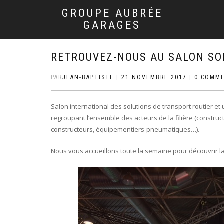
GROUPE AUBRÉE
GARAGES
RETROUVEZ-NOUS AU SALON SO
PAR
JEAN-BAPTISTE
|
21 NOVEMBRE 2017
|
0 COMME
Salon international des solutions de transport routier et
regroupant l’ensemble des acteurs de la filière (constru
constructeurs, équipementiers-pneumatiques…).
Nous vous accueillons toute la semaine pour découvrir l