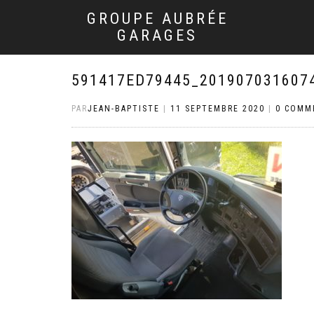
GROUPE AUBRÉE
GARAGES
591417ED79445_201907031607
PAR
JEAN-BAPTISTE
|
11 SEPTEMBRE 2020
|
0 COMM