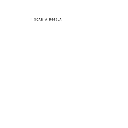
Navigation
←
SCANIA R440LA
de
l’article