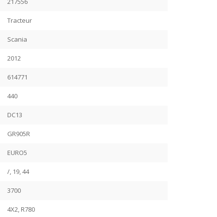
217556
Tracteur
Scania
2012
614771
440
DC13
GR905R
EURO5
/, 19, 44
3700
4X2, R780