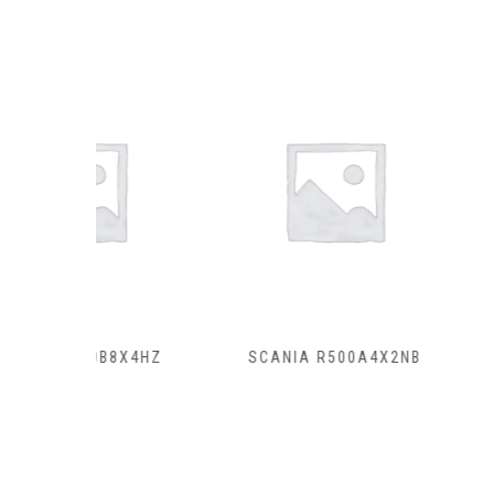
B8X4HZ
SCANIA R500A4X2NB
SCANIA R4