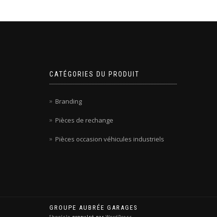
CATÉGORIES DU PRODUIT
Branding
Pièces de rechange
Pièces occasion véhicules industriels
GROUPE AUBRÉE GARAGES
ShopIsle
propulsé par
WordPress