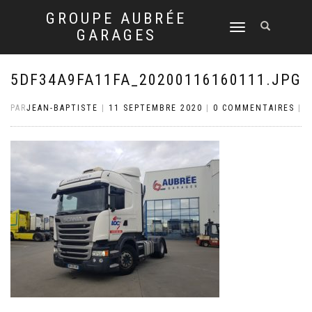
GROUPE AUBRÉE
DÉPLIER
GARAGES
LA
NAVIGATION
5DF34A9FA11FA_20200116160111.JPG
PAR
JEAN-BAPTISTE
|
11 SEPTEMBRE 2020
|
0 COMMENTAIRES
|