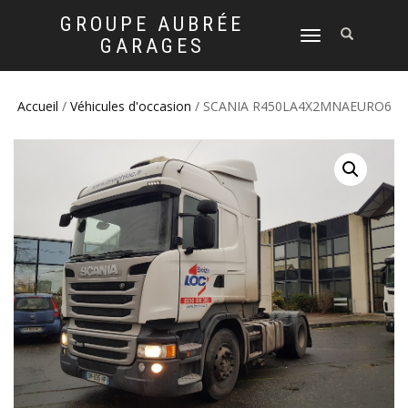
GROUPE AUBRÉE
DÉPLIER
GARAGES
LA
NAVIGATION
Accueil
/
Véhicules d'occasion
/ SCANIA R450LA4X2MNAEURO6