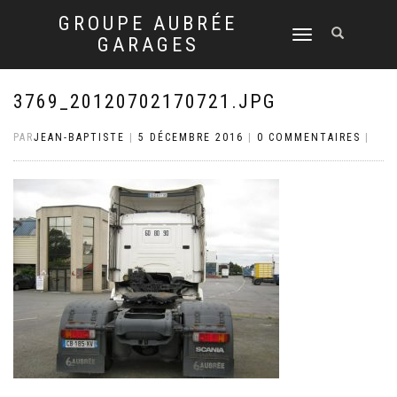
GROUPE AUBRÉE
DÉPLIER
GARAGES
LA
NAVIGATION
3769_20120702170721.JPG
PAR
JEAN-BAPTISTE
|
5 DÉCEMBRE 2016
|
0 COMMENTAIRES
|