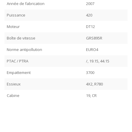
Année de fabrication
2007
Puissance
420
Moteur
DT12
Boîte de vitesse
GRS895R
Norme antipollution
EURO4
PTAC / PTRA
/, 19.15, 44.15
Empattement
3700
Essieux
4X2, R780
Cabine
19, CR