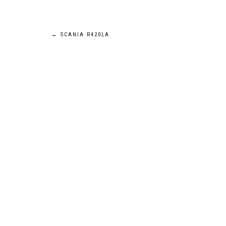
Navigation
←
SCANIA R420LA
de
l’article