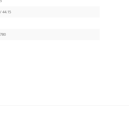
5
/ 44.15
780