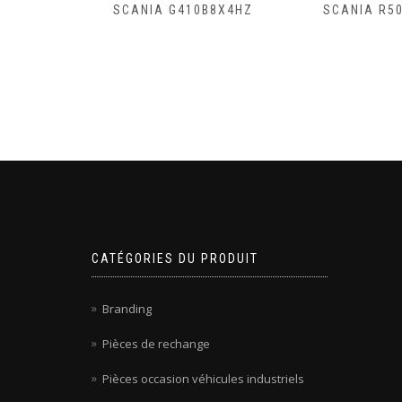
B8X4HZ
SCANIA R500A4X2NB
SCANIA R4
CATÉGORIES DU PRODUIT
Branding
Pièces de rechange
Pièces occasion véhicules industriels