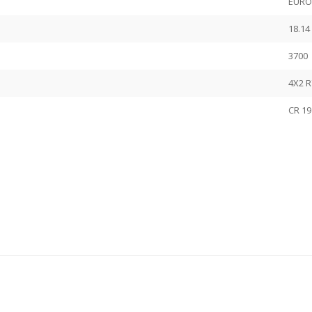
EURO
18.14 
3700
4X2 R
CR 19