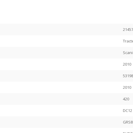
2145
Tract
Scan
2010
5319
2010
420
DC12
GRS8