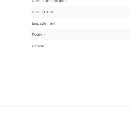
Norme antipollution
PTAC / PTRA
Empattement
Essieux
Cabine