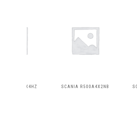
B8X4HZ
SCANIA R500A4X2NB
SCANIA R4