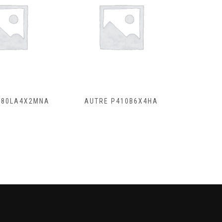
580LA4X2MNA
AUTRE P410B6X4HA
SCANI