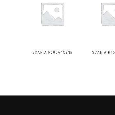
B8X4HZ
SCANIA R500A4X2NB
SCANIA R4