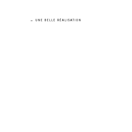
Navigation
←
UNE BELLE RÉALISATION
de
l’article