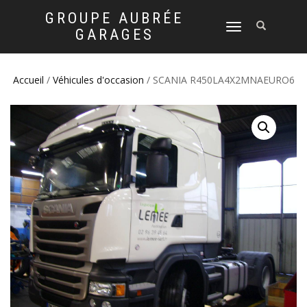
GROUPE AUBRÉE
DÉPLIER
GARAGES
LA
NAVIGATION
Accueil
/
Véhicules d'occasion
/ SCANIA R450LA4X2MNAEURO6