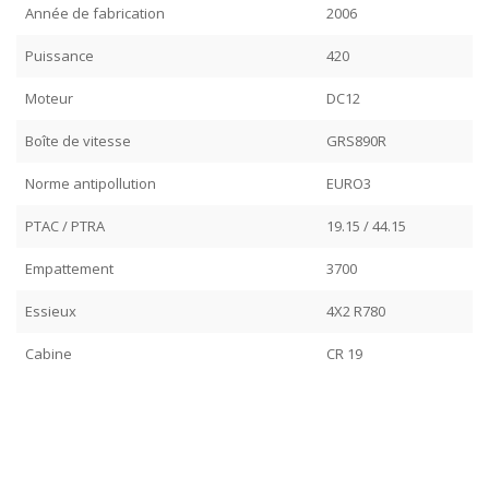
Année de fabrication
2006
Puissance
420
Moteur
DC12
Boîte de vitesse
GRS890R
Norme antipollution
EURO3
PTAC / PTRA
19.15 / 44.15
Empattement
3700
Essieux
4X2 R780
Cabine
CR 19