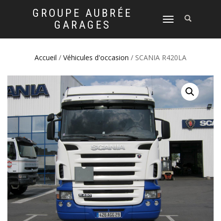
GROUPE AUBRÉE
DÉPLIER
GARAGES
LA
NAVIGATION
Accueil
/
Véhicules d'occasion
/ SCANIA R420LA