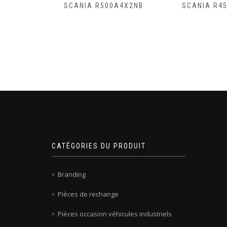
B8X4HZ
SCANIA R500A4X2NB
SCANIA R4
CATÉGORIES DU PRODUIT
Branding
Pièces de rechange
Pièces occasion véhicules industriels