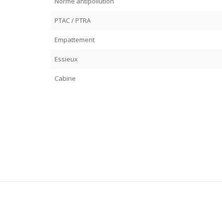
Norme antipollution
PTAC / PTRA
Empattement
Essieux
Cabine