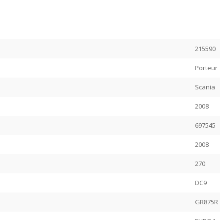
215590
Porteur
Scania
2008
697545
2008
270
DC9
GR875R