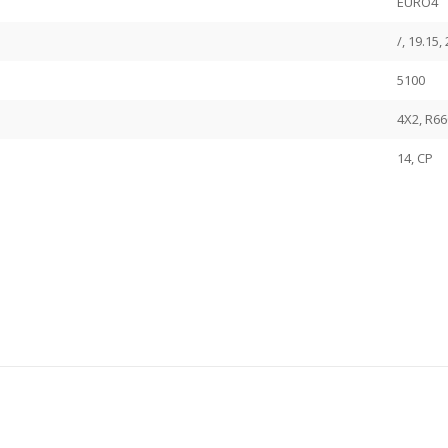
EURO4
/, 19.15,
5100
4X2, R66
14, CP