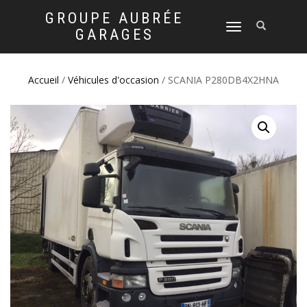
GROUPE AUBRÉE
DÉPLIER
GARAGES
LA
NAVIGATION
Accueil
/
Véhicules d'occasion
/ SCANIA P280DB4X2HNA