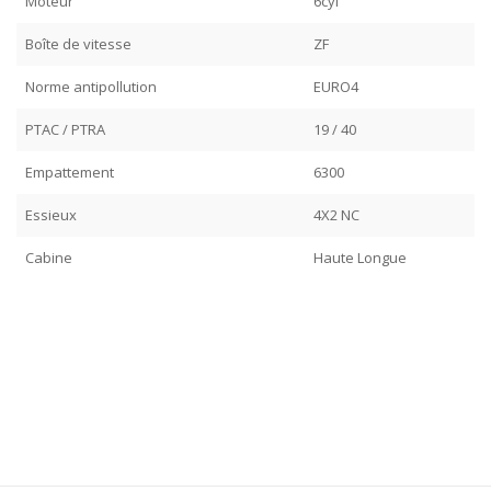
Moteur
6cyl
Boîte de vitesse
ZF
Norme antipollution
EURO4
PTAC / PTRA
19 / 40
Empattement
6300
Essieux
4X2 NC
Cabine
Haute Longue