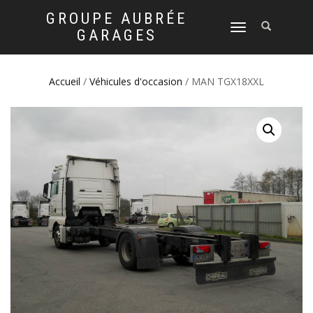
GROUPE AUBRÉE
DÉPLIER
GARAGES
LA
NAVIGATION
Accueil
/
Véhicules d'occasion
/ MAN TGX18XXL