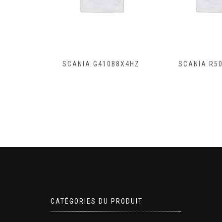
B8X4HZ
SCANIA R500A4X2NB
SCANIA R4
CATÉGORIES DU PRODUIT