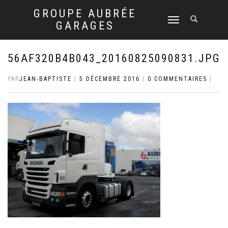
GROUPE AUBRÉE
DÉPLIER
GARAGES
LA
NAVIGATION
56AF320B4B043_20160825090831.JPG
PAR
JEAN-BAPTISTE
|
5 DÉCEMBRE 2016
|
0 COMMENTAIRES
|