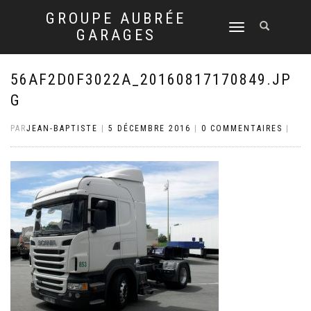
GROUPE AUBRÉE
DÉPLIER
GARAGES
LA
NAVIGATION
56AF2D0F3022A_20160817170849.JP
G
PAR
JEAN-BAPTISTE
|
5 DÉCEMBRE 2016
|
0 COMMENTAIRES
|