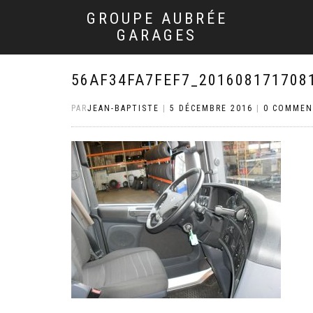
GROUPE AUBRÉE
GARAGES
56AF34FA7FEF7_201608171708
PAR
JEAN-BAPTISTE
|
5 DÉCEMBRE 2016
|
0 COMMEN