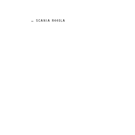
Navigation
←
SCANIA R440LA
de
l’article