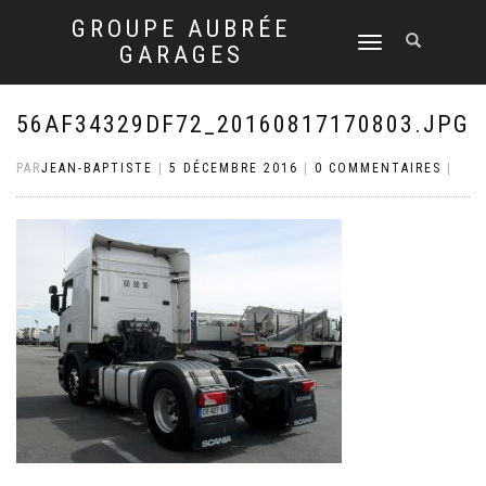
GROUPE AUBRÉE
DÉPLIER
GARAGES
LA
NAVIGATION
56AF34329DF72_20160817170803.JPG
PAR
JEAN-BAPTISTE
|
5 DÉCEMBRE 2016
|
0 COMMENTAIRES
|