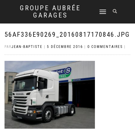
GROUPE AUBRÉE
DÉPLIER
GARAGES
LA
NAVIGATION
56AF336E90269_20160817170846.JPG
PAR
JEAN-BAPTISTE
|
5 DÉCEMBRE 2016
|
0 COMMENTAIRES
|