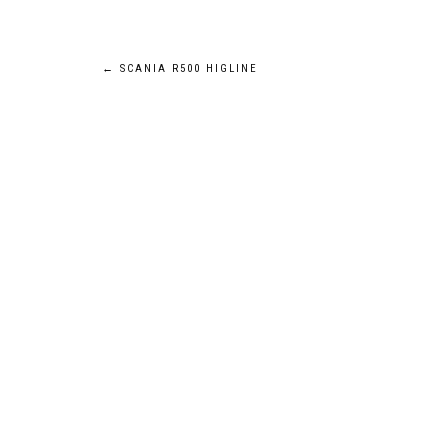
Navigation
←
SCANIA R500 HIGLINE
de
l’article