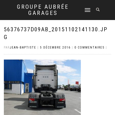
GROUPE AUBRÉE
DÉPLIER
GARAGES
LA
NAVIGATION
56376737D09AB_20151102141130.JP
G
PAR
JEAN-BAPTISTE
|
5 DÉCEMBRE 2016
|
0 COMMENTAIRES
|