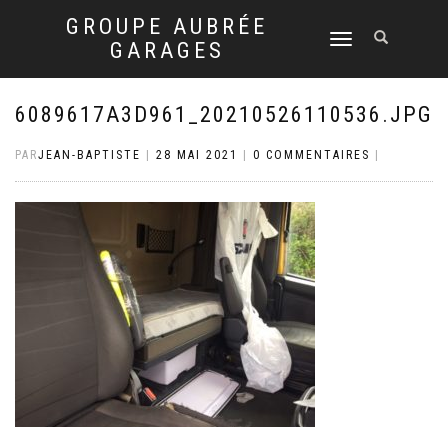
GROUPE AUBRÉE
DÉPLIER
GARAGES
LA
NAVIGATION
6089617A3D961_20210526110536.JPG
PAR
JEAN-BAPTISTE
|
28 MAI 2021
|
0 COMMENTAIRES
|