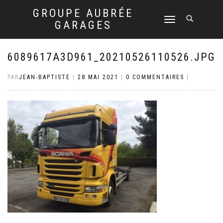
GROUPE AUBRÉE
DÉPLIER
GARAGES
LA
NAVIGATION
6089617A3D961_20210526110526.JPG
PAR
JEAN-BAPTISTE
|
28 MAI 2021
|
0 COMMENTAIRES
|