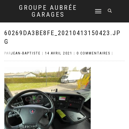
GROUPE AUBRÉE
DÉPLIER
GARAGES
LA
NAVIGATION
60269DA3BE8FE_20210413150423.JP
G
PAR
JEAN-BAPTISTE
|
14 AVRIL 2021
|
0 COMMENTAIRES
|