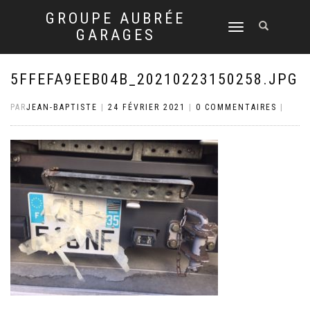
GROUPE AUBRÉE
DÉPLIER
GARAGES
LA
NAVIGATION
5FFEFA9EEB04B_20210223150258.JPG
PAR
JEAN-BAPTISTE
|
24 FÉVRIER 2021
|
0 COMMENTAIRES
|