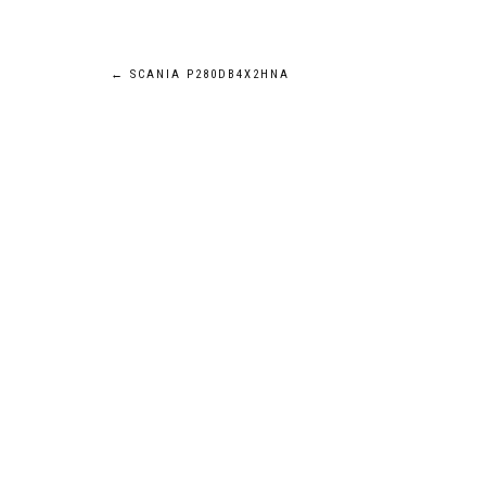
Navigation
←
SCANIA P280DB4X2HNA
de
l’article