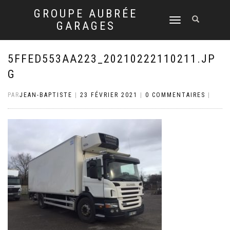
GROUPE AUBRÉE
DÉPLIER
GARAGES
LA
NAVIGATION
5FFED553AA223_20210222110211.JP
G
PAR
JEAN-BAPTISTE
|
23 FÉVRIER 2021
|
0 COMMENTAIRES
|