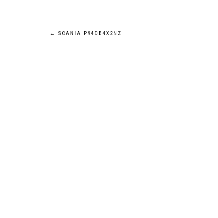
Navigation
←
SCANIA P94DB4X2NZ
de
l’article