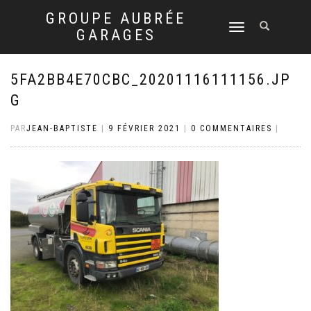
GROUPE AUBRÉE
DÉPLIER
GARAGES
LA
NAVIGATION
5FA2BB4E70CBC_20201116111156.JP
G
PAR
JEAN-BAPTISTE
|
9 FÉVRIER 2021
|
0 COMMENTAIRES
|