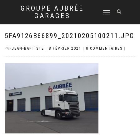
GROUPE AUBRÉE
DÉPLIER
GARAGES
LA
NAVIGATION
5FA9126B66899_20210205100211.JPG
PAR
JEAN-BAPTISTE
|
8 FÉVRIER 2021
|
0 COMMENTAIRES
|