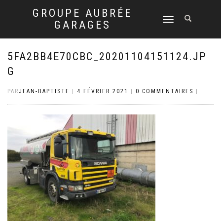
GROUPE AUBRÉE
DÉPLIER
GARAGES
LA
NAVIGATION
5FA2BB4E70CBC_20201104151124.JP
G
PAR
JEAN-BAPTISTE
|
4 FÉVRIER 2021
|
0 COMMENTAIRES
|