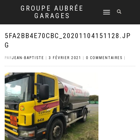
GROUPE AUBRÉE
DÉPLIER
GARAGES
LA
NAVIGATION
5FA2BB4E70CBC_20201104151128.JP
G
PAR
JEAN-BAPTISTE
|
3 FÉVRIER 2021
|
0 COMMENTAIRES
|