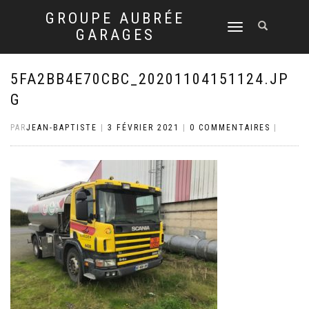
GROUPE AUBRÉE
DÉPLIER
GARAGES
LA
NAVIGATION
5FA2BB4E70CBC_20201104151124.JP
G
PAR
JEAN-BAPTISTE
|
3 FÉVRIER 2021
|
0 COMMENTAIRES
|