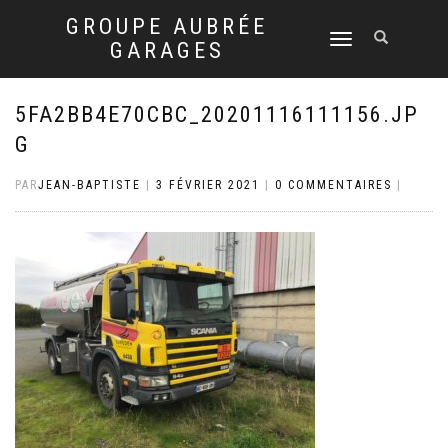
GROUPE AUBRÉE
DÉPLIER
GARAGES
LA
NAVIGATION
5FA2BB4E70CBC_20201116111156.JP
G
PAR
JEAN-BAPTISTE
|
3 FÉVRIER 2021
|
0 COMMENTAIRES
|