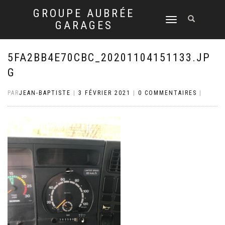
GROUPE AUBRÉE
DÉPLIER
GARAGES
LA
NAVIGATION
5FA2BB4E70CBC_20201104151133.JP
G
PAR
JEAN-BAPTISTE
|
3 FÉVRIER 2021
|
0 COMMENTAIRES
|