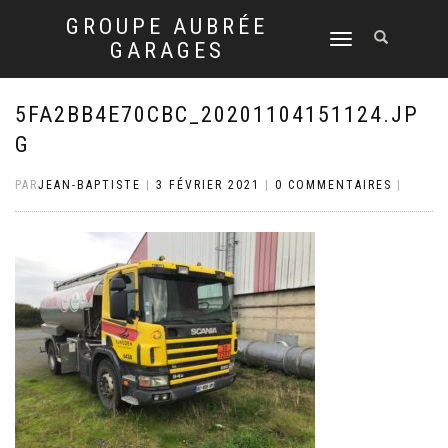
GROUPE AUBRÉE
DÉPLIER
GARAGES
LA
NAVIGATION
5FA2BB4E70CBC_20201104151124.JP
G
PAR
JEAN-BAPTISTE
|
3 FÉVRIER 2021
|
0 COMMENTAIRES
|