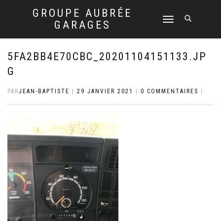
GROUPE AUBRÉE
DÉPLIER
GARAGES
LA
NAVIGATION
5FA2BB4E70CBC_20201104151133.JP
G
PAR
JEAN-BAPTISTE
|
29 JANVIER 2021
|
0 COMMENTAIRES
|