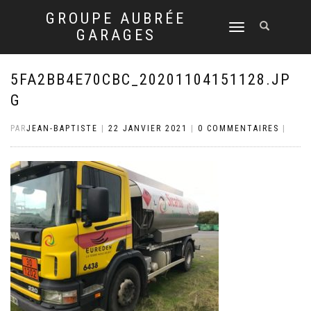
GROUPE AUBRÉE
DÉPLIER
GARAGES
LA
NAVIGATION
5FA2BB4E70CBC_20201104151128.JP
G
PAR
JEAN-BAPTISTE
|
22 JANVIER 2021
|
0 COMMENTAIRES
|